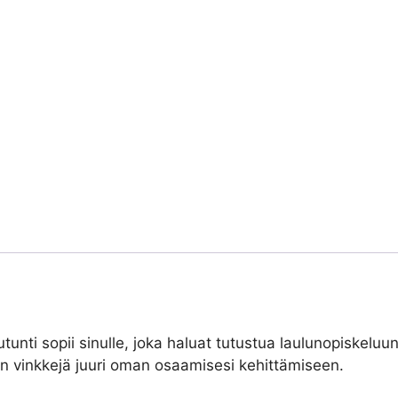
utunti sopii sinulle, joka haluat tutustua laulunopiskelu
takin vinkkejä juuri oman osaamisesi kehittämiseen.