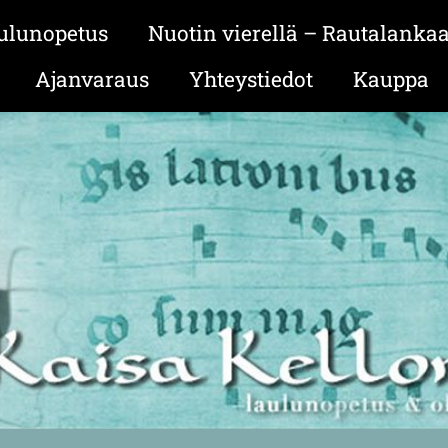
ulunopetus
Nuotin vierellä – Rautalanka
Ajanvaraus
Yhteystiedot
Kauppa