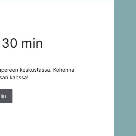
i 30 min
Tampereen keskustassa. Kohenna
isan kanssa!
iin