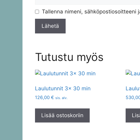
Tallenna nimeni, sähköpostiosoitteeni 
Tutustu myös
Laulutunnit 3x 30 min
Laulu
126,00
€
530,0
sis. alv.
Lisää ostoskoriin
Lis