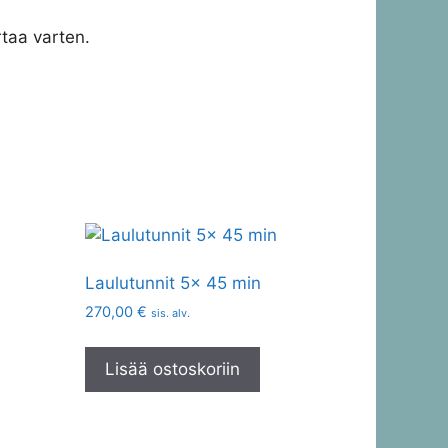
taa varten.
Laulutunnit 5x 45 min
270,00
€
sis. alv.
Lisää ostoskoriin