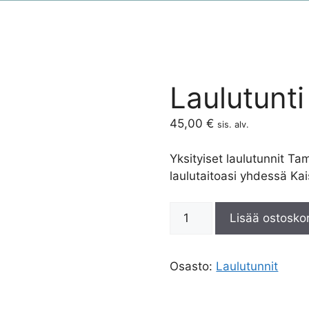
Laulutunt
45,00
€
sis. alv.
Yksityiset laulutunnit 
laulutaitoasi yhdessä Ka
Lisää ostoskor
Osasto:
Laulutunnit