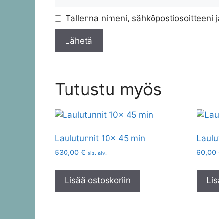
Tallenna nimeni, sähköpostiosoitteeni 
Tutustu myös
Laulutunnit 10x 45 min
Laulu
530,00
€
60,00
sis. alv.
Lisää ostoskoriin
Lis