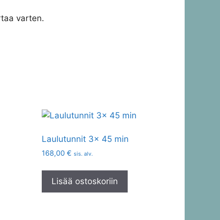
taa varten.
Laulutunnit 3x 45 min
168,00
€
sis. alv.
Lisää ostoskoriin