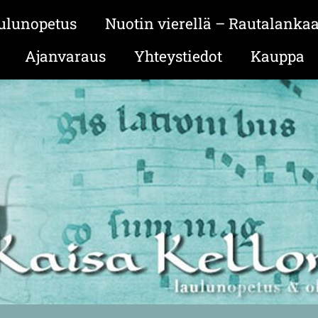
ulunopetus
Nuotin vierellä – Rautalanka
Ajanvaraus
Yhteystiedot
Kauppa