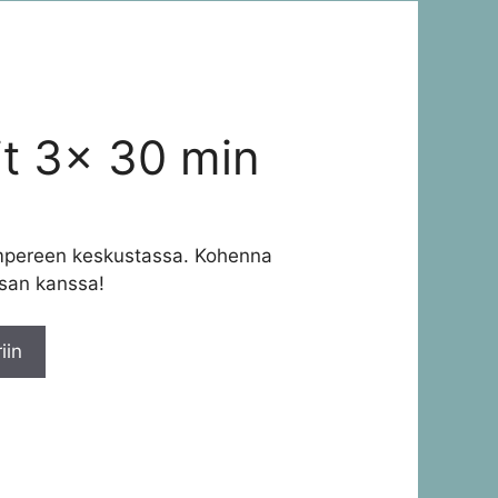
it 3x 30 min
Tampereen keskustassa. Kohenna
isan kanssa!
iin