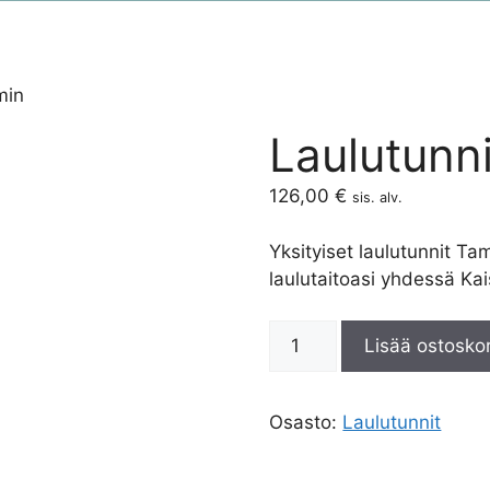
min
Laulutunn
126,00
€
sis. alv.
Yksityiset laulutunnit 
laulutaitoasi yhdessä Ka
Lisää ostoskor
Osasto:
Laulutunnit