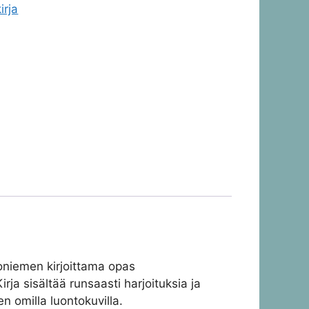
irja
loniemen kirjoittama opas
Kirja sisältää runsaasti harjoituksia ja
n omilla luontokuvilla.