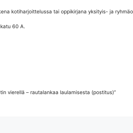
ena kotiharjoittelussa tai oppikirjana yksityis- ja ryhm
nkatu 60 A.
in vierellä – rautalankaa laulamisesta (postitus)”