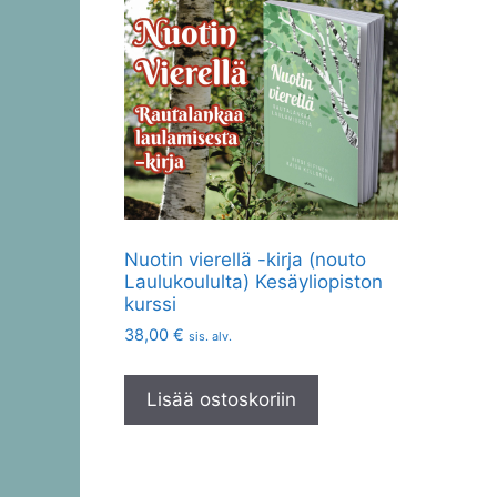
Nuotin vierellä -kirja (nouto
Laulukoululta) Kesäyliopiston
kurssi
38,00
€
sis. alv.
Lisää ostoskoriin