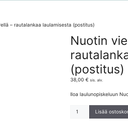
rellä – rautalankaa laulamisesta (postitus)
Nuotin vie
rautalank
(postitus)
38,00
€
sis. alv.
Iloa laulunopiskeluun Nuo
Lisää ostoskor