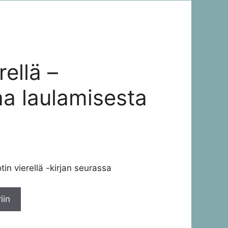
rellä –
aa laulamisesta
tin vierellä -kirjan seurassa
iin