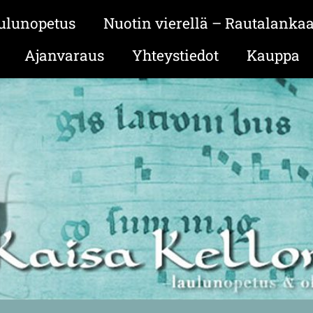
ulunopetus
Nuotin vierellä – Rautalanka
Ajanvaraus
Yhteystiedot
Kauppa