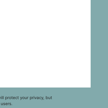
l protect your privacy, but
 users.