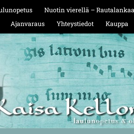
ulunopetus
Nuotin vierellä – Rautalanka
Ajanvaraus
Yhteystiedot
Kauppa